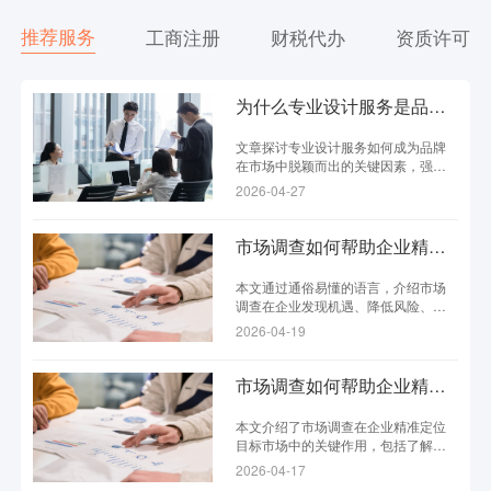
推荐服务
工商注册
财税代办
资质许可
为什么专业设计服务是品牌差异化的核心？
文章探讨专业设计服务如何成为品牌
在市场中脱颖而出的关键因素，强调
设计对品牌形象和用户体验的重要
2026-04-27
性。
市场调查如何帮助企业精准把握市场机遇？
本文通过通俗易懂的语言，介绍市场
调查在企业发现机遇、降低风险、优
化产品等方面的重要作用，帮助读者
2026-04-19
理解如何通过数据驱动决策。
市场调查如何帮助企业精准定位目标市场？
本文介绍了市场调查在企业精准定位
目标市场中的关键作用，包括了解客
户需求、发现市场机会和提升竞争
2026-04-17
力。